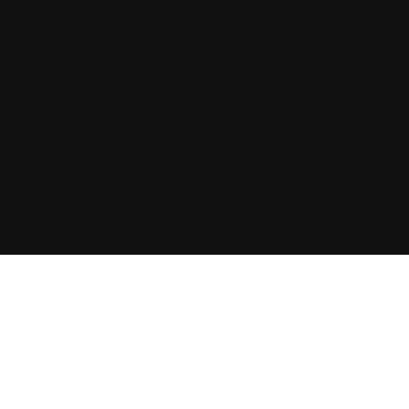
+
+
+