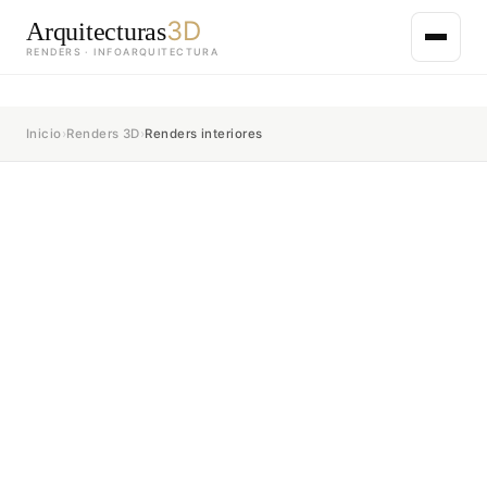
3D
Arquitecturas
RENDERS · INFOARQUITECTURA
Saltar
al
Inicio
›
Renders 3D
›
Renders interiores
contenido
principal