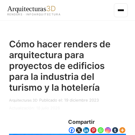
3D
Arquitecturas
RENDERS · INFOARQUITECTURA
Saltar
al
Cómo hacer renders de
contenido
principal
arquitectura para
proyectos de edificios
para la industria del
turismo y la hotelería
Publicado el: 19 diciembre 2023
Arquitecturas 3D
Actualización: 18 julio 2026
Compartir