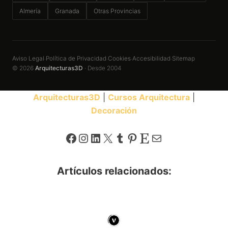
Almería
Granada
Otras Provincias
Aviso Legal
Política de Privacidad
Cookies
Accesibilidad
Sitemap
·
·
·
·
© 2026
Arquitecturas3D
· Desde 2004
Arquitecturas3D
|
Cursos Arquitectura
|
Decoración
Facebook
Instagram
LinkedIn
X
Tumblr
Pinterest
Etsy
Correo electrónico
Artículos relacionados: