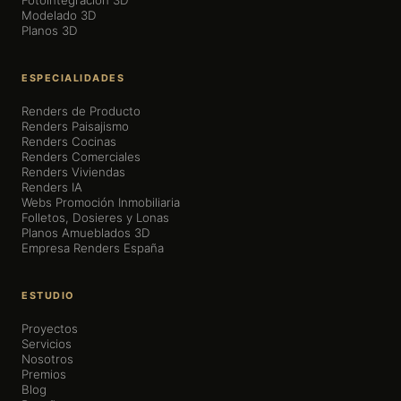
Fotointegración 3D
Modelado 3D
Planos 3D
ESPECIALIDADES
Renders de Producto
Renders Paisajismo
Renders Cocinas
Renders Comerciales
Renders Viviendas
Renders IA
Webs Promoción Inmobiliaria
Folletos, Dosieres y Lonas
Planos Amueblados 3D
Empresa Renders España
ESTUDIO
Proyectos
Servicios
Nosotros
Premios
Blog