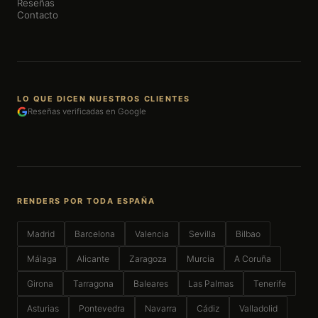
Reseñas
Contacto
LO QUE DICEN NUESTROS CLIENTES
Reseñas verificadas en Google
RENDERS POR TODA ESPAÑA
Madrid
Barcelona
Valencia
Sevilla
Bilbao
Málaga
Alicante
Zaragoza
Murcia
A Coruña
Girona
Tarragona
Baleares
Las Palmas
Tenerife
Asturias
Pontevedra
Navarra
Cádiz
Valladolid