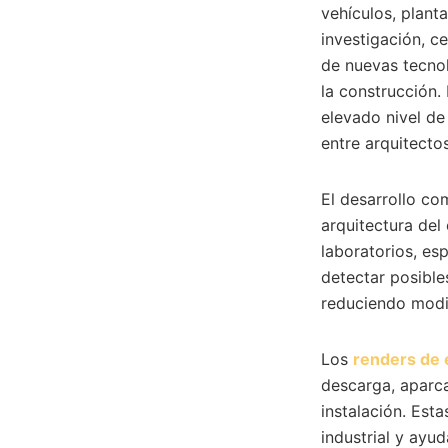
vehículos, plant
investigación, ce
de nuevas tecnol
la construcción.
elevado nivel de
entre arquitectos
El desarrollo c
arquitectura del 
laboratorios, es
detectar posible
reduciendo modif
Los
renders de 
descarga, aparca
instalación. Est
industrial y ayud