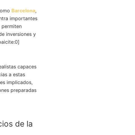
 como
Barcelona
,
ntra importantes
s permiten
de inversiones y
aicite:0]
ealistas capaces
cias a estas
les implicados,
iones preparadas
ios de la