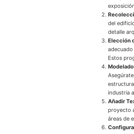
exposició
Recolecci
del edific
detalle ar
Elección 
adecuado 
Estos prog
Modelado 
Asegúrate
estructura
industria 
Añadir Te
proyecto a
áreas de e
Configura