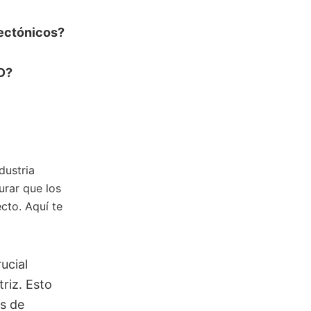
ectónicos?
D?
dustria
urar que los
cto. Aquí te
ucial
riz. Esto
as de