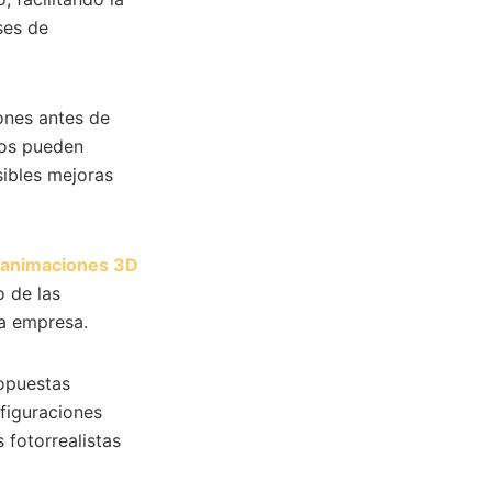
ses de
iones antes de
vos pueden
sibles mejoras
 animaciones 3D
o de las
la empresa.
opuestas
nfiguraciones
 fotorrealistas