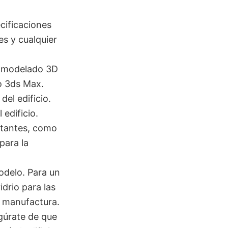
cificaciones
es y cualquier
de modelado 3D
o 3ds Max.
el edificio.
edificio.
rtantes, como
para la
modelo. Para un
idrio para las
e manufactura.
egúrate de que