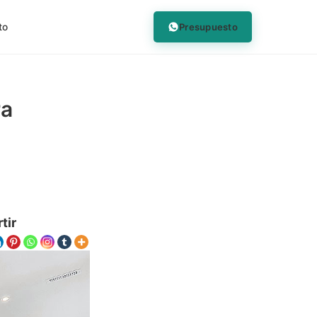
Presupuesto
to
ra
tir