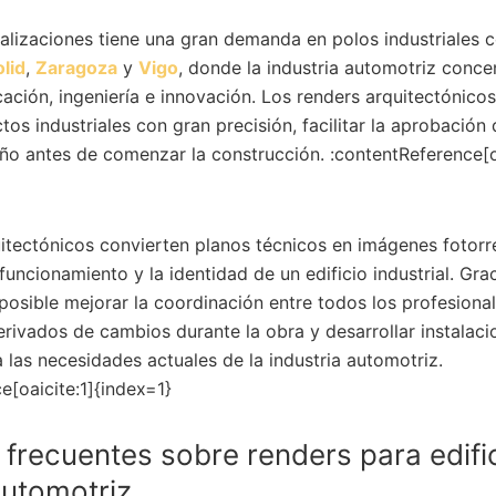
ualizaciones tiene una gran demanda en polos industriales
olid
,
Zaragoza
y
Vigo
, donde la industria automotriz conce
cación, ingeniería e innovación. Los renders arquitectónico
os industriales con gran precisión, facilitar la aprobación 
eño antes de comenzar la construcción. :contentReference[o
itectónicos convierten planos técnicos en imágenes fotorr
funcionamiento y la identidad de un edificio industrial. Gra
posible mejorar la coordinación entre todos los profesiona
erivados de cambios durante la obra y desarrollar instalac
 las necesidades actuales de la industria automotriz.
e[oaicite:1]{index=1}
frecuentes sobre renders para edific
automotriz