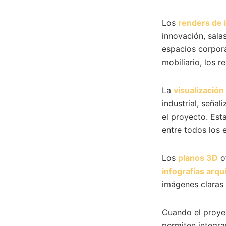
Los
renders de 
innovación, sala
espacios corpora
mobiliario, los 
La
visualización
industrial, señal
el proyecto. Est
entre todos los 
Los
planos 3D
of
infografías arqu
imágenes claras
Cuando el proyec
permiten integra