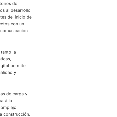
torios de
os al desarrollo
es del inicio de
ectos con un
a comunicación
tanto la
ticas,
gital permite
nalidad y
nas de carga y
ará la
 complejo
la construcción.