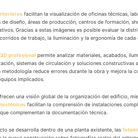
interiores
facilitan la visualización de oficinas técnicas, la
s de diseño, áreas de producción, centros de formación, 
tivos. Gracias a estas imágenes es posible evaluar la distr
recorridos de trabajo, la iluminación y la ergonomía de cada
 3D profesional
permite analizar materiales, acabados, ilu
ización, sistemas de circulación y soluciones constructivas 
a metodología reduce errores durante la obra y mejora la c
equipos implicados.
recen una visión global de la organización del edificio, mi
itectónicas
facilitan la comprensión de instalaciones comp
 que complementan la documentación técnica.
to se desarrolla dentro de una planta existente, las
fotoi
r la nueva construcción sobre fotografías reales del entorno