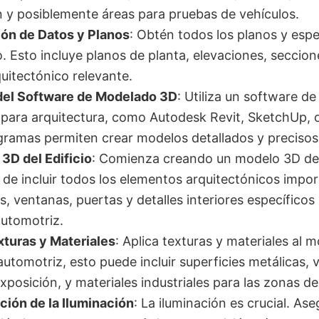
n y posiblemente áreas para pruebas de vehículos.
ón de Datos y Planos
: Obtén todos los planos y espe
io. Esto incluye planos de planta, elevaciones, seccion
quitectónico relevante.
del Software de Modelado 3D
: Utiliza un software 
para arquitectura, como Autodesk Revit, SketchUp, 
ramas permiten crear modelos detallados y precisos d
3D del Edificio
: Comienza creando un modelo 3D del 
 de incluir todos los elementos arquitectónicos impo
s, ventanas, puertas y detalles interiores específicos 
automotriz.
xturas y Materiales
: Aplica texturas y materiales al 
utomotriz, esto puede incluir superficies metálicas, v
xposición, y materiales industriales para las zonas d
ción de la Iluminación
: La iluminación es crucial. As