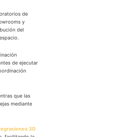
boratorios de
showrooms y
ibución del
 espacio.
minación
antes de ejecutar
oordinación
entras que las
lejas mediante
ntegraciones 3D
, facilitando la