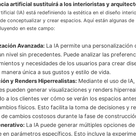
cia artificial sustituirá a los interioristas y arquitec
rtificial (IA) está redefiniendo la estética en el diseño interi
e conceptualizar y crear espacios. Aquí están algunas de 
nfluyendo en este campo:
zación Avanzada:
La IA permite una personalización 
 un nivel sin precedentes. Puede analizar las preferenc
ientos y necesidades de los usuarios para crear dis
 manera única a sus gustos y estilo de vida.
ción y Renders Hiperrealistas:
Mediante el uso de IA, 
s pueden generar visualizaciones y renders hiperreal
o a los clientes ver cómo se verán los espacios ante
ambios físicos. Esto facilita la toma de decisiones y r
 de cambios costosos durante la fase de construcció
nerativo:
La IA puede generar múltiples opciones de
 en parámetros específicos. Esto incluye la experim