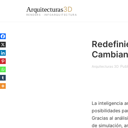
3D
Arquitecturas
RENDERS · INFOARQUITECTURA
Saltar
al
Redefini
contenido
principal
Cambiand
Publ
Arquitecturas 3D
La inteligencia a
posibilidades pa
Gracias al análi
de simulación, a