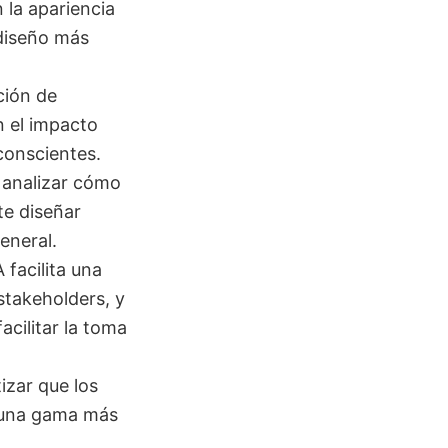
 la apariencia
 diseño más
ción de
n el impacto
conscientes.
 analizar cómo
te diseñar
eneral.
 facilita una
stakeholders, y
acilitar la toma
izar que los
a una gama más