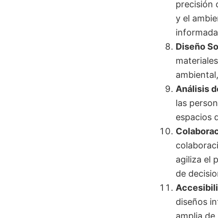
precisión 
y el ambi
informada
Diseño So
materiales
ambiental,
Análisis 
las person
espacios q
Colaborac
colaboraci
agiliza el
de decisio
Accesibili
diseños i
amplia de