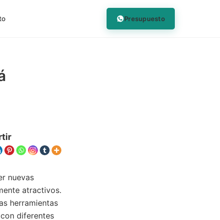
Presupuesto
to
á
tir
cer nuevas
mente atractivos.
las herramientas
 con diferentes