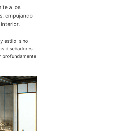
ite a los
es, empujando
interior.
y estilo, sino
los diseñadores
 y profundamente