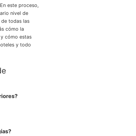
. En este proceso,
rio nivel de
n de todas las
rás cómo la
es y cómo estas
hoteles y todo
de
riores?
?
gías?