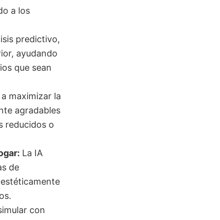
do a los
isis predictivo,
rior, ayudando
cios que sean
a maximizar la
ente agradables
s reducidos o
ogar:
La IA
as de
 estéticamente
os.
simular con