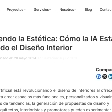
Proyectos
Servicios
Nosotros
Blog
Contac
endo la Estética: Cómo la IA Est
o el Diseño Interior
icado el: 28 mayo 2024
Actualización: 6 julio 2026
Compar
rtificial está revolucionando el diseño de interiores al ofre
ra crear espacios más funcionales, personalizados y visual
sis de tendencias, la generación de propuestas de diseño y 
rquitectos, interioristas y promotores pueden experimentar