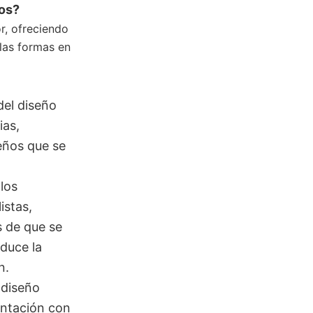
tos?
or, ofreciendo
las formas en
del diseño
ias,
eños que se
los
istas,
s de que se
educe la
n.
 diseño
entación con