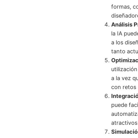
formas, co
diseñadore
Análisis 
la IA pued
a los dise
tanto act
Optimizac
utilizació
a la vez q
con retos 
Integraci
puede faci
automatiz
atractivo
Simulació