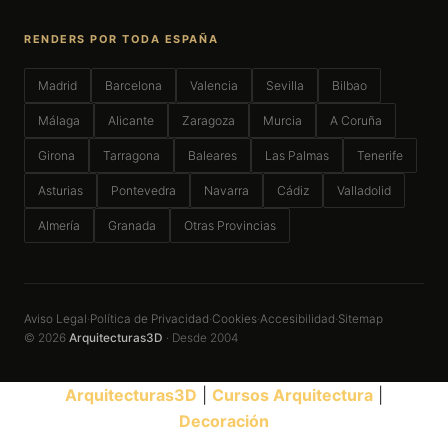
RENDERS POR TODA ESPAÑA
Madrid
Barcelona
Valencia
Sevilla
Bilbao
Málaga
Alicante
Zaragoza
Murcia
A Coruña
Girona
Tarragona
Baleares
Las Palmas
Tenerife
Asturias
Pontevedra
Navarra
Cádiz
Valladolid
Almería
Granada
Otras Provincias
Aviso Legal
Política de Privacidad
Cookies
Accesibilidad
Sitemap
·
·
·
·
© 2026
Arquitecturas3D
· Desde 2004
Arquitecturas3D
|
Cursos Arquitectura
|
Decoración