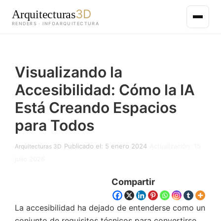
3D
Arquitecturas
RENDERS · INFOARQUITECTURA
Saltar
al
Visualizando la
contenido
principal
Accesibilidad: Cómo la IA
Está Creando Espacios
para Todos
Publicado el: 5 enero 2024
Actualización: 15
Arquitecturas 3D
julio 2026
Compartir
La accesibilidad ha dejado de entenderse como un
conjunto de requisitos técnicos para convertirse