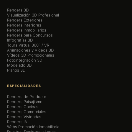
Renders 3D
Visualización 3D Profesional
Renders Exteriores
Renders Interiores
Renders Inmobiliarios
Renders para Concursos
Infografías 3D
Tours Virtual 360º / VR
Animaciones y Vídeos 3D
Vídeos 3D Promocionales
Fotointegración 3D
Modelado 3D
Planos 3D
ESPECIALIDADES
Renders de Producto
Renders Paisajismo
Renders Cocinas
Renders Comerciales
Renders Viviendas
Renders IA
Webs Promoción Inmobiliaria
Folletos, Dosieres y Lonas