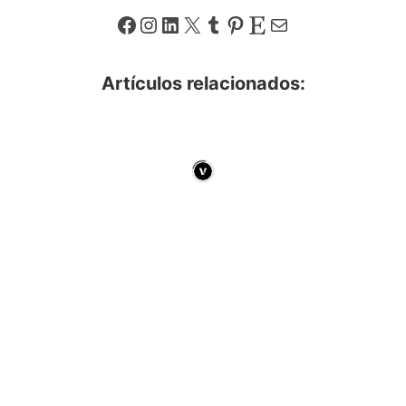
Facebook
Instagram
LinkedIn
X
Tumblr
Pinterest
Etsy
Correo electrónico
Artículos relacionados: