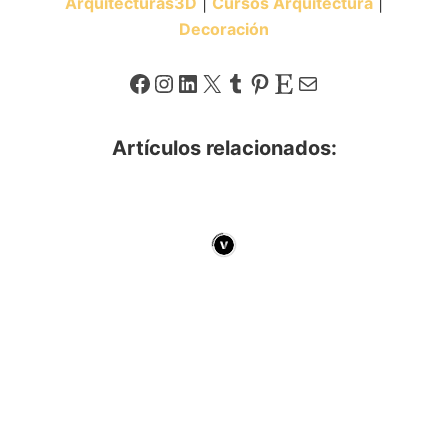
Arquitecturas3D
|
Cursos Arquitectura
|
Decoración
Facebook
Instagram
LinkedIn
X
Tumblr
Pinterest
Etsy
Correo electrónico
Artículos relacionados: