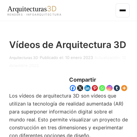
3D
Arquitecturas
RENDERS · INFOARQUITECTURA
Saltar
al
Vídeos de Arquitectura 3D
contenido
principal
Publicado el: 10 enero 2023
Actualización: 12
Arquitecturas 3D
diciembre 2022
Compartir
Los vídeos de arquitectura 3D son vídeos que
utilizan la tecnología de realidad aumentada (AR)
para superponer información digital sobre el
mundo real. Esto permite visualizar un proyecto de
construcción en tres dimensiones y experimentar
con diferentes opciones de diseño.