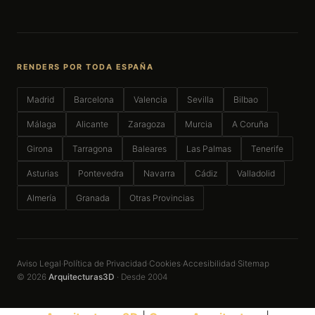
RENDERS POR TODA ESPAÑA
Madrid
Barcelona
Valencia
Sevilla
Bilbao
Málaga
Alicante
Zaragoza
Murcia
A Coruña
Girona
Tarragona
Baleares
Las Palmas
Tenerife
Asturias
Pontevedra
Navarra
Cádiz
Valladolid
Almería
Granada
Otras Provincias
Aviso Legal
Política de Privacidad
Cookies
Accesibilidad
Sitemap
·
·
·
·
© 2026
Arquitecturas3D
· Desde 2004