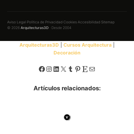
Aviso Legal
Política de Privacidad
Cookies
Accesibilidad
Sitemap
·
·
·
·
© 2026
Arquitecturas3D
· Desde 2004
Arquitecturas3D
|
Cursos Arquitectura
|
Decoración
Facebook
Instagram
LinkedIn
X
Tumblr
Pinterest
Etsy
Correo electrónico
Artículos relacionados: