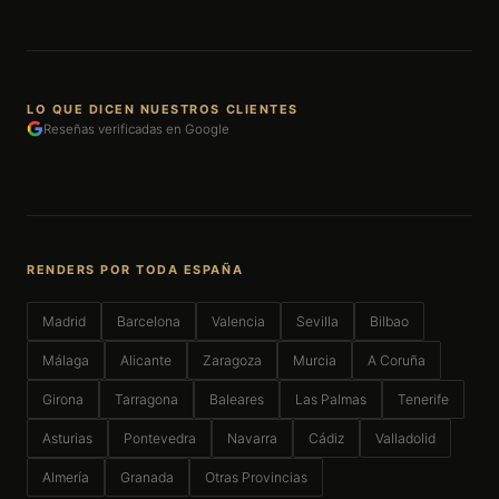
LO QUE DICEN NUESTROS CLIENTES
Reseñas verificadas en Google
RENDERS POR TODA ESPAÑA
Madrid
Barcelona
Valencia
Sevilla
Bilbao
Málaga
Alicante
Zaragoza
Murcia
A Coruña
Girona
Tarragona
Baleares
Las Palmas
Tenerife
Asturias
Pontevedra
Navarra
Cádiz
Valladolid
Almería
Granada
Otras Provincias