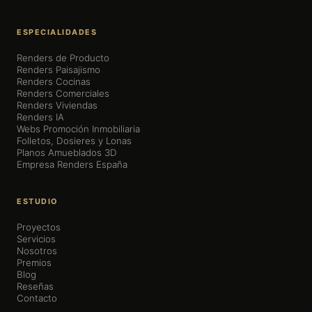
ESPECIALIDADES
Renders de Producto
Renders Paisajismo
Renders Cocinas
Renders Comerciales
Renders Viviendas
Renders IA
Webs Promoción Inmobiliaria
Folletos, Dosieres y Lonas
Planos Amueblados 3D
Empresa Renders España
ESTUDIO
Proyectos
Servicios
Nosotros
Premios
Blog
Reseñas
Contacto