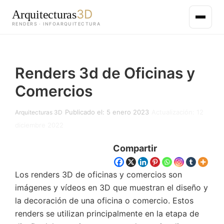
3D
Arquitecturas
RENDERS · INFOARQUITECTURA
Saltar
al
Renders 3d de Oficinas y
contenido
principal
Comercios
Publicado el: 5 enero 2023
Actualización: 12
Arquitecturas 3D
diciembre 2022
Compartir
Los renders 3D de oficinas y comercios son
imágenes y vídeos en 3D que muestran el diseño y
la decoración de una oficina o comercio. Estos
renders se utilizan principalmente en la etapa de