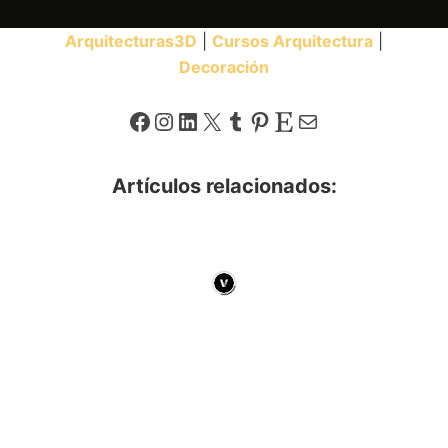
Arquitecturas3D
|
Cursos Arquitectura
|
Decoración
Facebook
Instagram
LinkedIn
X
Tumblr
Pinterest
Etsy
Correo electrónico
Artículos relacionados: