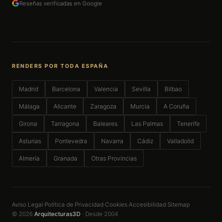
Reseñas verificadas en Google
RENDERS POR TODA ESPAÑA
Madrid
Barcelona
Valencia
Sevilla
Bilbao
Málaga
Alicante
Zaragoza
Murcia
A Coruña
Girona
Tarragona
Baleares
Las Palmas
Tenerife
Asturias
Pontevedra
Navarra
Cádiz
Valladolid
Almería
Granada
Otras Provincias
Aviso Legal
Política de Privacidad
Cookies
Accesibilidad
Sitemap
·
·
·
·
© 2026
Arquitecturas3D
· Desde 2004