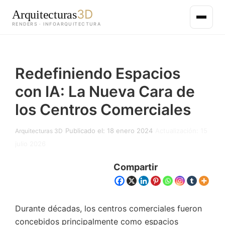
3D
Arquitecturas
RENDERS · INFOARQUITECTURA
Saltar
al
Redefiniendo Espacios
contenido
principal
con IA: La Nueva Cara de
los Centros Comerciales
Publicado el: 18 enero 2024
Actualización: 15
Arquitecturas 3D
julio 2026
Compartir
Durante décadas, los centros comerciales fueron
concebidos principalmente como espacios