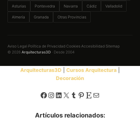
Asturias
Pontevedra
Navarra
Cádiz
Valladolid
Almería
Granada
Otras Provincias
Aviso Legal
Política de Privacidad
Cookies
Accesibilidad
Sitemap
·
·
·
·
© 2026
Arquitecturas3D
· Desde 2004
Arquitecturas3D
|
Cursos Arquitectura
|
Decoración
Facebook
Instagram
LinkedIn
X
Tumblr
Pinterest
Etsy
Correo electrónico
Artículos relacionados: