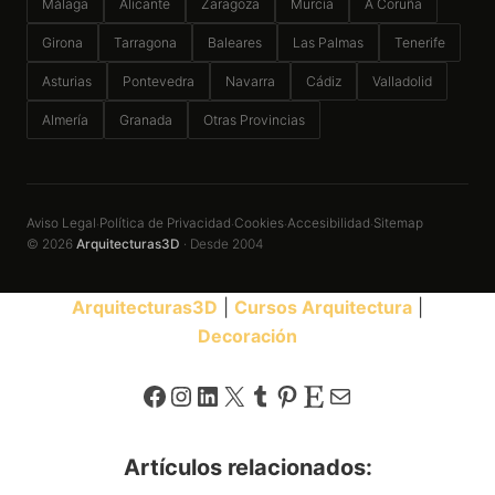
Málaga
Alicante
Zaragoza
Murcia
A Coruña
Girona
Tarragona
Baleares
Las Palmas
Tenerife
Asturias
Pontevedra
Navarra
Cádiz
Valladolid
Almería
Granada
Otras Provincias
Aviso Legal
Política de Privacidad
Cookies
Accesibilidad
Sitemap
·
·
·
·
© 2026
Arquitecturas3D
· Desde 2004
Arquitecturas3D
|
Cursos Arquitectura
|
Decoración
Facebook
Instagram
LinkedIn
X
Tumblr
Pinterest
Etsy
Correo electrónico
Artículos relacionados: