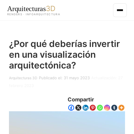
3D
Arquitecturas
RENDERS · INFOARQUITECTURA
Saltar
al
¿Por qué deberías invertir
contenido
principal
en una visualización
arquitectónica?
Publicado el: 31 mayo 2023
Actualización: 27
Arquitecturas 3D
febrero 2023
Compartir