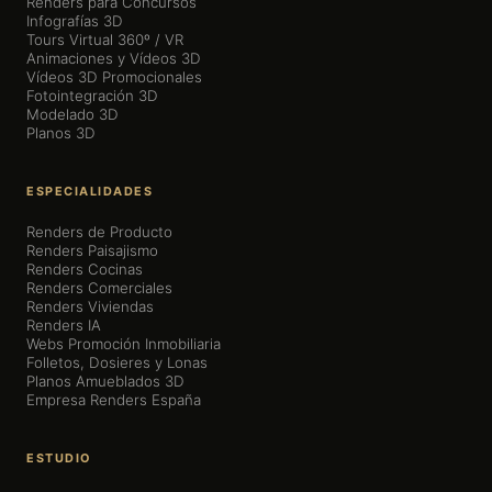
Renders para Concursos
Infografías 3D
Tours Virtual 360º / VR
Animaciones y Vídeos 3D
Vídeos 3D Promocionales
Fotointegración 3D
Modelado 3D
Planos 3D
ESPECIALIDADES
Renders de Producto
Renders Paisajismo
Renders Cocinas
Renders Comerciales
Renders Viviendas
Renders IA
Webs Promoción Inmobiliaria
Folletos, Dosieres y Lonas
Planos Amueblados 3D
Empresa Renders España
ESTUDIO