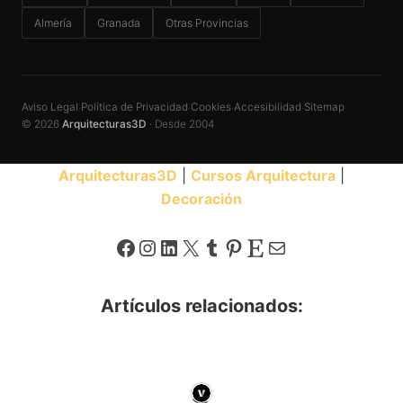
Almería
Granada
Otras Provincias
Aviso Legal
Política de Privacidad
Cookies
Accesibilidad
Sitemap
·
·
·
·
© 2026
Arquitecturas3D
· Desde 2004
Arquitecturas3D
|
Cursos Arquitectura
|
Decoración
Facebook
Instagram
LinkedIn
X
Tumblr
Pinterest
Etsy
Correo electrónico
Artículos relacionados: