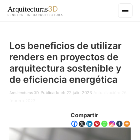
3D
Arquitecturas
RENDERS · INFOARQUITECTURA
Saltar
al
Los beneficios de utilizar
contenido
principal
renders en proyectos de
arquitectura sostenible y
de eficiencia energética
Publicado el: 22 julio 2023
Actualización: 26
Arquitecturas 3D
febrero 2023
Compartir