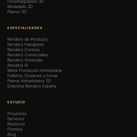
Fotointegración 3D
Modelado 3D
Planos 3D
ESPECIALIDADES
Renders de Producto
Renders Paisajismo
Renders Cocinas
Renders Comerciales
Renders Viviendas
Renders IA
Webs Promoción Inmobiliaria
Folletos, Dosieres y Lonas
Planos Amueblados 3D
Empresa Renders España
ESTUDIO
Proyectos
Servicios
Nosotros
Premios
Blog