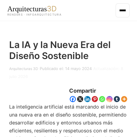
3D
Arquitecturas
RENDERS · INFOARQUITECTURA
Saltar
al
La IA y la Nueva Era del
contenido
principal
Diseño Sostenible
Publicado el: 14 mayo 2024
Actualización: 8
Arquitecturas 3D
julio 2026
Compartir
La inteligencia artificial está marcando el inicio de
una nueva era en el diseño sostenible, permitiendo
desarrollar edificios y entornos urbanos más
eficientes, resilientes y respetuosos con el medio