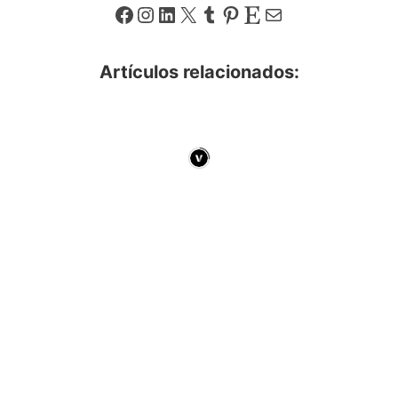
Facebook
Instagram
LinkedIn
X
Tumblr
Pinterest
Etsy
Correo electrónico
Artículos relacionados: