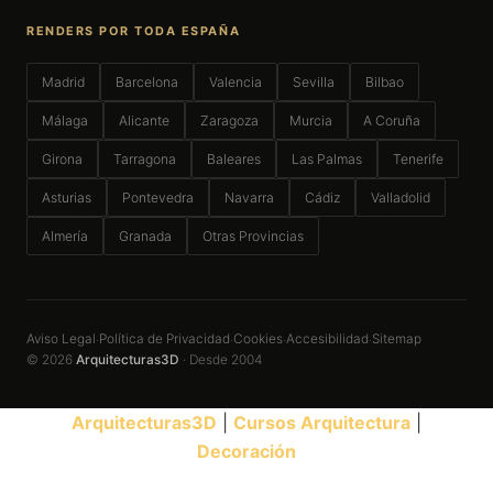
RENDERS POR TODA ESPAÑA
Madrid
Barcelona
Valencia
Sevilla
Bilbao
Málaga
Alicante
Zaragoza
Murcia
A Coruña
Girona
Tarragona
Baleares
Las Palmas
Tenerife
Asturias
Pontevedra
Navarra
Cádiz
Valladolid
Almería
Granada
Otras Provincias
Aviso Legal
Política de Privacidad
Cookies
Accesibilidad
Sitemap
·
·
·
·
© 2026
Arquitecturas3D
· Desde 2004
Arquitecturas3D
|
Cursos Arquitectura
|
Decoración