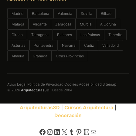
Madrid
Barcelona
Valencia
Sevilla
Bilbao
Málaga
Alicante
Zaragoza
Murcia
A Coruña
Girona
Tarragona
Baleares
Las Palmas
Tenerife
Asturias
Pontevedra
Navarra
Cádiz
Valladolid
Almería
Granada
Otras Provincias
Aviso Legal
Política de Privacidad
Cookies
Accesibilidad
Sitemap
·
·
·
·
© 2026
Arquitecturas3D
· Desde 2004
Arquitecturas3D
|
Cursos Arquitectura
|
Decoración
Facebook
Instagram
LinkedIn
X
Tumblr
Pinterest
Etsy
Correo electrónico