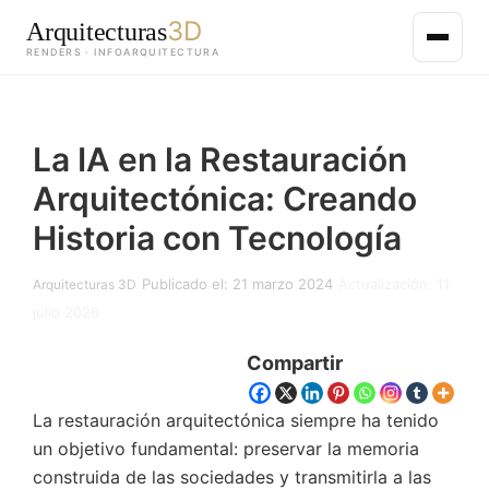
3D
Arquitecturas
RENDERS · INFOARQUITECTURA
Saltar
al
La IA en la Restauración
contenido
principal
Arquitectónica: Creando
Historia con Tecnología
Publicado el: 21 marzo 2024
Actualización: 11
Arquitecturas 3D
julio 2026
Compartir
La restauración arquitectónica siempre ha tenido
un objetivo fundamental: preservar la memoria
construida de las sociedades y transmitirla a las