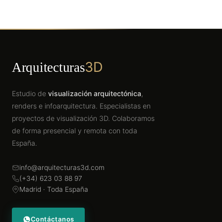
3D
Arquitecturas
Estudio de
visualización arquitectónica
,
renders e infoarquitectura. Especialistas en
proyectos de visualización 3D. Colaboramos
de forma presencial y remota con toda
España.
info@arquitecturas3d.com
(+34) 623 03 88 97
Madrid · Toda España
Contáctanos