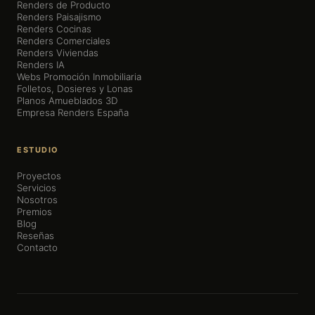
Renders de Producto
Renders Paisajismo
Renders Cocinas
Renders Comerciales
Renders Viviendas
Renders IA
Webs Promoción Inmobiliaria
Folletos, Dosieres y Lonas
Planos Amueblados 3D
Empresa Renders España
ESTUDIO
Proyectos
Servicios
Nosotros
Premios
Blog
Reseñas
Contacto