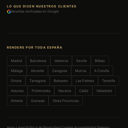
LO QUE DICEN NUESTROS CLIENTES
Reseñas verificadas en Google
RENDERS POR TODA ESPAÑA
Madrid
Barcelona
Valencia
Sevilla
Bilbao
Málaga
Alicante
Zaragoza
Murcia
A Coruña
Girona
Tarragona
Baleares
Las Palmas
Tenerife
Asturias
Pontevedra
Navarra
Cádiz
Valladolid
Almería
Granada
Otras Provincias
Aviso Legal
Política de Privacidad
Cookies
Accesibilidad
Sitemap
·
·
·
·