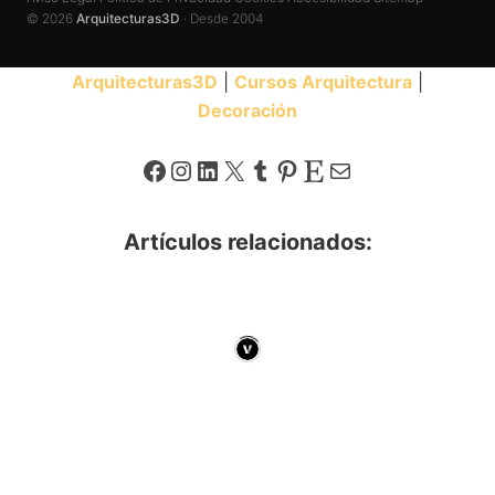
© 2026
Arquitecturas3D
· Desde 2004
Arquitecturas3D
|
Cursos Arquitectura
|
Decoración
Facebook
Instagram
LinkedIn
X
Tumblr
Pinterest
Etsy
Correo electrónico
Artículos relacionados: