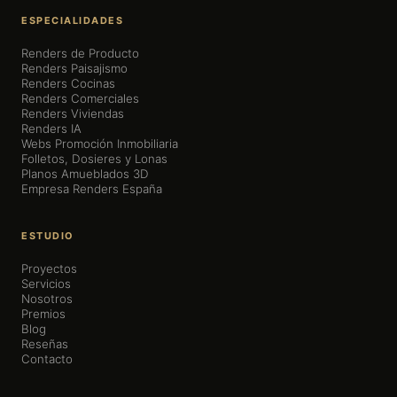
ESPECIALIDADES
Renders de Producto
Renders Paisajismo
Renders Cocinas
Renders Comerciales
Renders Viviendas
Renders IA
Webs Promoción Inmobiliaria
Folletos, Dosieres y Lonas
Planos Amueblados 3D
Empresa Renders España
ESTUDIO
Proyectos
Servicios
Nosotros
Premios
Blog
Reseñas
Contacto