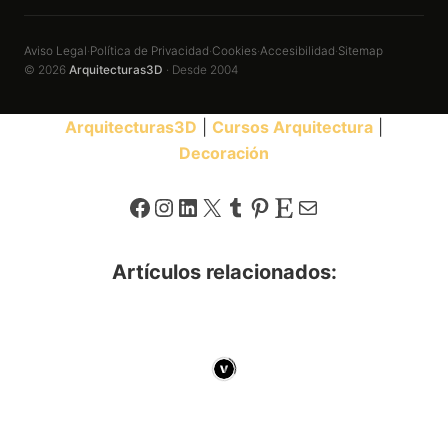
Aviso Legal
Política de Privacidad
Cookies
Accesibilidad
Sitemap
·
·
·
·
© 2026
Arquitecturas3D
· Desde 2004
Arquitecturas3D
|
Cursos Arquitectura
|
Decoración
Facebook
Instagram
LinkedIn
X
Tumblr
Pinterest
Etsy
Correo electrónico
Artículos relacionados: