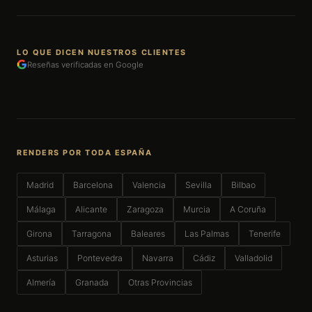
LO QUE DICEN NUESTROS CLIENTES
Reseñas verificadas en Google
RENDERS POR TODA ESPAÑA
Madrid
Barcelona
Valencia
Sevilla
Bilbao
Málaga
Alicante
Zaragoza
Murcia
A Coruña
Girona
Tarragona
Baleares
Las Palmas
Tenerife
Asturias
Pontevedra
Navarra
Cádiz
Valladolid
Almería
Granada
Otras Provincias