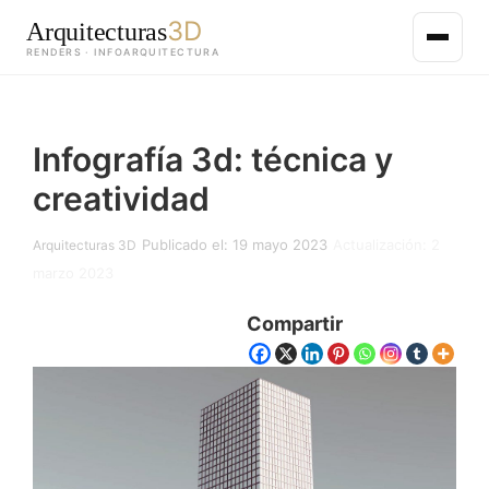
3D
Arquitecturas
RENDERS · INFOARQUITECTURA
Saltar
al
Infografía 3d: técnica y
contenido
principal
creatividad
Publicado el: 19 mayo 2023
Actualización: 2
Arquitecturas 3D
marzo 2023
Compartir