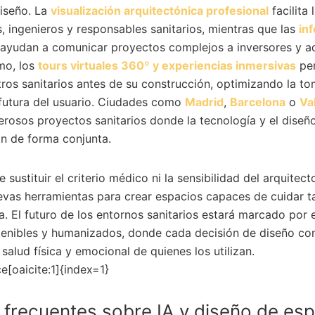
diseño. La
visualización arquitectónica profesional
facilita
s, ingenieros y responsables sanitarios, mientras que las
inf
ayudan a comunicar proyectos complejos a inversores y a
mo, los
tours virtuales 360º y experiencias inmersivas
per
tros sanitarios antes de su construcción, optimizando la t
 futura del usuario. Ciudades como
Madrid
,
Barcelona
o
Va
osos proyectos sanitarios donde la tecnología y el diseño
n de forma conjunta.
 sustituir el criterio médico ni la sensibilidad del arquitect
evas herramientas para crear espacios capaces de cuidar t
ra. El futuro de los entornos sanitarios estará marcado por 
stenibles y humanizados, donde cada decisión de diseño co
salud física y emocional de quienes los utilizan.
e[oaicite:1]{index=1}
 frecuentes sobre IA y diseño de es