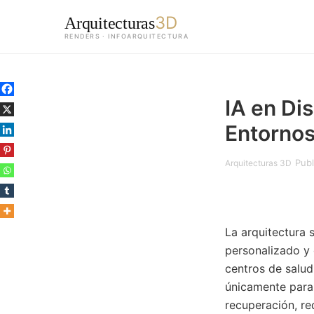
3D
Arquitecturas
RENDERS · INFOARQUITECTURA
Saltar
al
IA en Di
contenido
principal
Entornos
Publ
Arquitecturas 3D
La arquitectura
personalizado y c
centros de salud
únicamente para 
recuperación, re