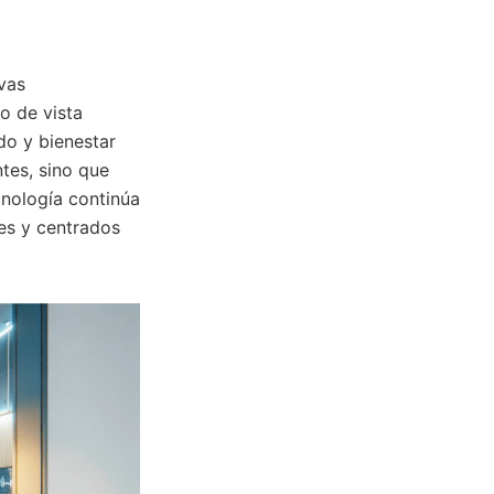
vas
o de vista
do y bienestar
tes, sino que
cnología continúa
es y centrados