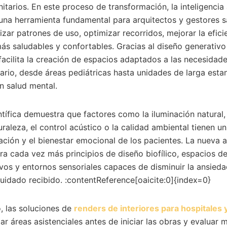
itarios. En este proceso de transformación, la inteligencia a
una herramienta fundamental para arquitectos y gestores sa
izar patrones de uso, optimizar recorridos, mejorar la efici
ás saludables y confortables. Gracias al diseño generativo y
A facilita la creación de espacios adaptados a las necesidad
ario, desde áreas pediátricas hasta unidades de larga esta
n salud mental.
ntífica demuestra que factores como la iluminación natural,
uraleza, el control acústico o la calidad ambiental tienen u
ación y el bienestar emocional de los pacientes. La nueva a
ora cada vez más principios de diseño biofílico, espacios d
tivos y entornos sensoriales capaces de disminuir la ansieda
uidado recibido. :contentReference[oaicite:0]{index=0}
, las soluciones de
renders de interiores para hospitales y
ar áreas asistenciales antes de iniciar las obras y evaluar m