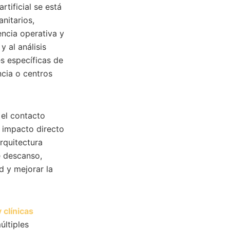
rtificial se está
nitarios,
encia operativa y
 al análisis
es específicas de
ncia o centros
 el contacto
n impacto directo
rquitectura
e descanso,
d y mejorar la
 clínicas
últiples