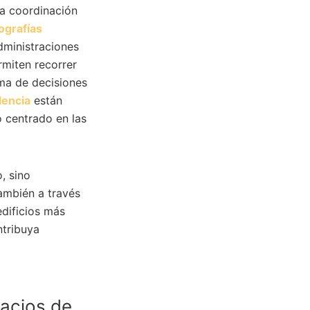
 la coordinación
ografías
dministraciones
miten recorrer
oma de decisiones
lencia
están
 centrado en las
o, sino
ambién a través
edificios más
ntribuya
pacios de