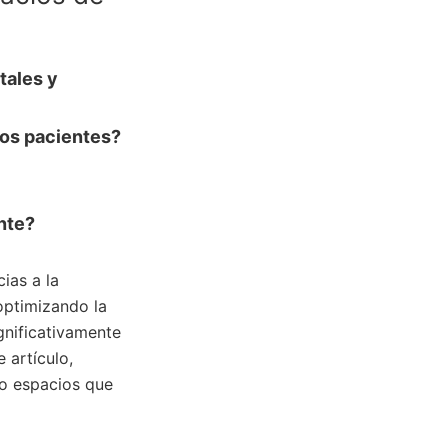
tales y
los pacientes?
ente?
ias a la
 optimizando la
gnificativamente
 artículo,
do espacios que