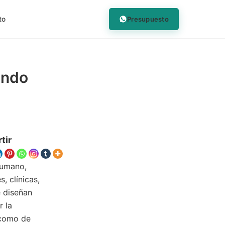
Presupuesto
to
ando
tir
humano,
, clínicas,
e diseñan
r la
 como de