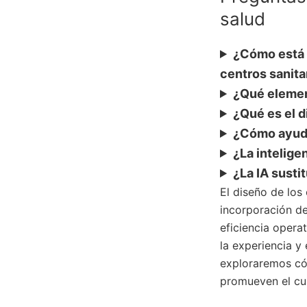
salud
¿Cómo está a
centros sanita
¿Qué elemen
¿Qué es el d
¿Cómo ayuda
¿La intelige
¿La IA susti
El diseño de los
incorporación de 
eficiencia opera
la experiencia y 
exploraremos có
promueven el cui