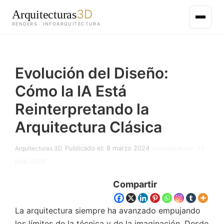
3D
Arquitecturas
RENDERS · INFOARQUITECTURA
Saltar
al
Evolución del Diseño:
contenido
principal
Cómo la IA Está
Reinterpretando la
Arquitectura Clásica
Publicado el: 8 marzo 2024
Actualización: 13
Arquitecturas 3D
julio 2026
Compartir
La arquitectura siempre ha avanzado empujando
los límites de la técnica y de la imaginación. Desde