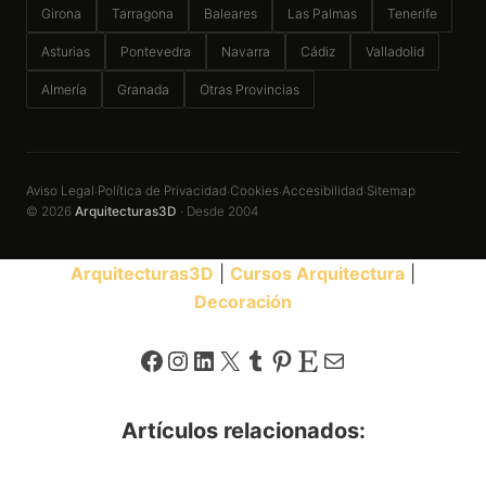
Girona
Tarragona
Baleares
Las Palmas
Tenerife
Asturias
Pontevedra
Navarra
Cádiz
Valladolid
Almería
Granada
Otras Provincias
Aviso Legal
Política de Privacidad
Cookies
Accesibilidad
Sitemap
·
·
·
·
© 2026
Arquitecturas3D
· Desde 2004
Arquitecturas3D
|
Cursos Arquitectura
|
Decoración
Facebook
Instagram
LinkedIn
X
Tumblr
Pinterest
Etsy
Correo electrónico
Artículos relacionados: