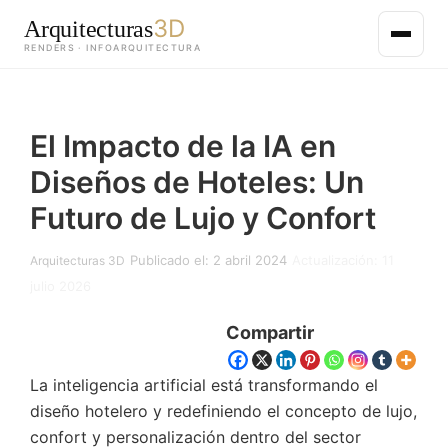
3D
Arquitecturas
RENDERS · INFOARQUITECTURA
Saltar
al
El Impacto de la IA en
contenido
principal
Diseños de Hoteles: Un
Futuro de Lujo y Confort
Publicado el: 2 abril 2024
Actualización: 11
Arquitecturas 3D
julio 2026
Compartir
La inteligencia artificial está transformando el
diseño hotelero y redefiniendo el concepto de lujo,
confort y personalización dentro del sector