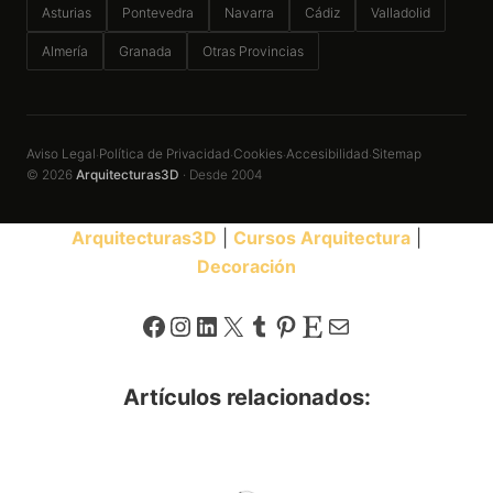
Asturias
Pontevedra
Navarra
Cádiz
Valladolid
Almería
Granada
Otras Provincias
Aviso Legal
Política de Privacidad
Cookies
Accesibilidad
Sitemap
·
·
·
·
© 2026
Arquitecturas3D
· Desde 2004
Arquitecturas3D
|
Cursos Arquitectura
|
Decoración
Facebook
Instagram
LinkedIn
X
Tumblr
Pinterest
Etsy
Correo electrónico
Artículos relacionados: