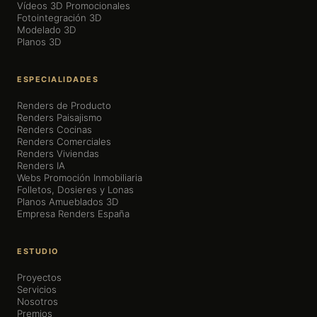
Vídeos 3D Promocionales
Fotointegración 3D
Modelado 3D
Planos 3D
ESPECIALIDADES
Renders de Producto
Renders Paisajismo
Renders Cocinas
Renders Comerciales
Renders Viviendas
Renders IA
Webs Promoción Inmobiliaria
Folletos, Dosieres y Lonas
Planos Amueblados 3D
Empresa Renders España
ESTUDIO
Proyectos
Servicios
Nosotros
Premios