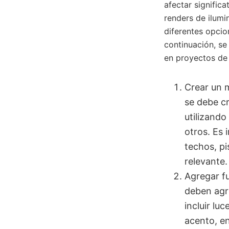
afectar significa
renders de ilumi
diferentes opcio
continuación, se
en proyectos de 
Crear un m
se debe c
utilizand
otros. Es 
techos, pi
relevante.
Agregar fu
deben agre
incluir lu
acento, en