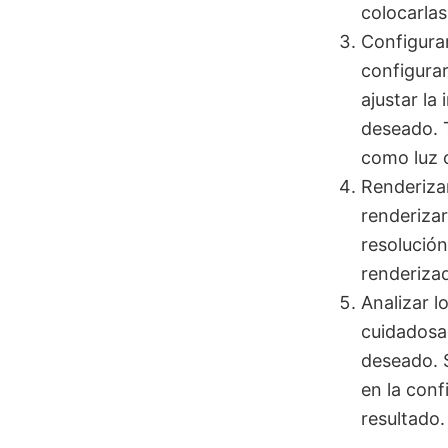
colocarlas
Configurar
configurar
ajustar la 
deseado. 
como luz c
Renderizar
renderizar
resolución
renderizad
Analizar l
cuidadosam
deseado. S
en la conf
resultado.