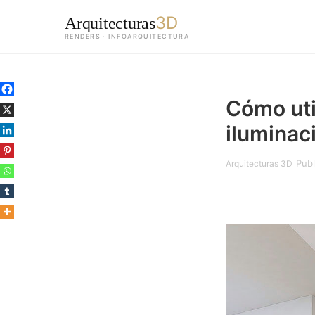
3D
Arquitecturas
RENDERS · INFOARQUITECTURA
Saltar
al
Cómo util
contenido
principal
iluminac
Publ
Arquitecturas 3D