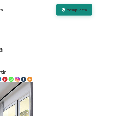
Presupuesto
to
a
tir