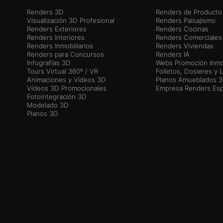
Renders 3D
Renders de Producto
Visualización 3D Profesional
Renders Paisajismo
Renders Exteriores
Renders Cocinas
Renders Interiores
Renders Comerciales
Renders Inmobiliarios
Renders Viviendas
Renders para Concursos
Renders IA
Infografías 3D
Webs Promoción Inmob
Tours Virtual 360º / VR
Folletos, Dosieres y 
Animaciones y Vídeos 3D
Planos Amueblados 
Vídeos 3D Promocionales
Empresa Renders Es
Fotointegración 3D
Modelado 3D
Planos 3D