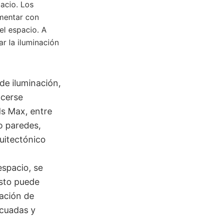
pacio. Los
imentar con
el espacio. A
ar la iluminación
de iluminación,
acerse
s Max, entre
mo paredes,
quitectónico
espacio, se
Esto puede
nación de
ecuadas y