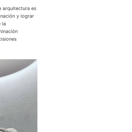
e arquitectura es
nación y lograr
 la
minación
cisiones