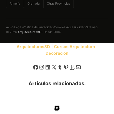
Almería
Granada
Otras Provincias
Aviso Legal
Política de Privacidad
Cookies
Accesibilidad
Sitemap
·
·
·
·
© 2026
Arquitecturas3D
· Desde 2004
Arquitecturas3D
|
Cursos Arquitectura
|
Decoración
Facebook
Instagram
LinkedIn
X
Tumblr
Pinterest
Etsy
Correo electrónico
Artículos relacionados: