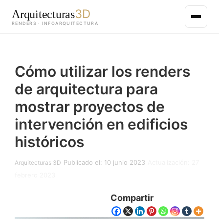
3D
Arquitecturas
RENDERS · INFOARQUITECTURA
Saltar
al
Cómo utilizar los renders
contenido
principal
de arquitectura para
mostrar proyectos de
intervención en edificios
históricos
Publicado el: 10 junio 2023
Actualización: 27
Arquitecturas 3D
febrero 2023
Compartir