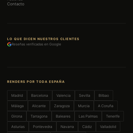
Contacto
LO QUE DICEN NUESTROS CLIENTES
Reseñas verificadas en Google
RENDERS POR TODA ESPAÑA
Madrid
Barcelona
Valencia
Sevilla
Bilbao
Málaga
Alicante
Zaragoza
Murcia
A Coruña
Girona
Tarragona
Baleares
Las Palmas
Tenerife
Asturias
Pontevedra
Navarra
Cádiz
Valladolid