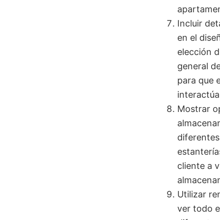
apartamen
Incluir de
en el dise
elección d
general de
para que e
interactúa
Mostrar o
almacenam
diferente
estanterí
cliente a 
almacenam
Utilizar r
ver todo e