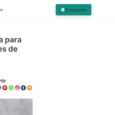
Presupuesto
to
a para
es de
tir