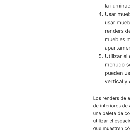
la ilumina
Usar mueb
usar muebl
renders d
muebles mu
apartamen
Utilizar e
menudo se
pueden us
vertical 
Los renders de a
de interiores de
una paleta de co
utilizar el espac
que muestren có