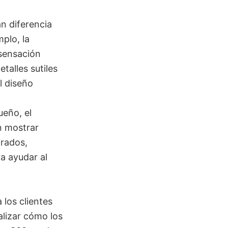
an diferencia
plo, la
 sensación
talles sutiles
l diseño
eño, el
n mostrar
rados,
a ayudar al
 los clientes
alizar cómo los