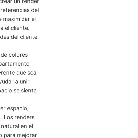
crear un render
referencias del
e maximizar el
 el cliente.
des del cliente
 de colores
apartamento
erente que sea
yudar a unir
pacio se sienta
ier espacio,
. Los renders
natural en el
o para mejorar