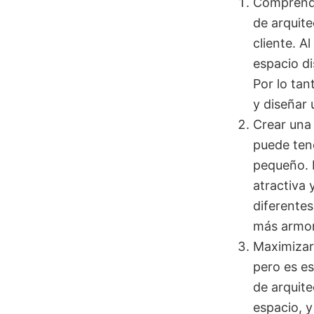
Comprende
de arquite
cliente. A
espacio di
Por lo tan
y diseñar 
Crear una 
puede ten
pequeño. 
atractiva 
diferentes
más armon
Maximizar 
pero es e
de arquite
espacio, 