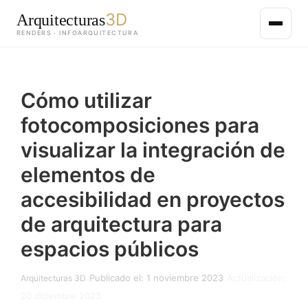
3D
Arquitecturas
RENDERS · INFOARQUITECTURA
Saltar
al
Cómo utilizar
contenido
principal
fotocomposiciones para
visualizar la integración de
elementos de
accesibilidad en proyectos
de arquitectura para
espacios públicos
Publicado el: 1 noviembre 2023
Actualización:
Arquitecturas 3D
20 diciembre 2023