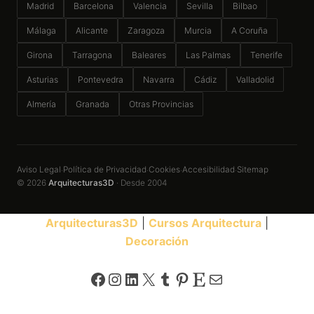
Madrid
Barcelona
Valencia
Sevilla
Bilbao
Málaga
Alicante
Zaragoza
Murcia
A Coruña
Girona
Tarragona
Baleares
Las Palmas
Tenerife
Asturias
Pontevedra
Navarra
Cádiz
Valladolid
Almería
Granada
Otras Provincias
Aviso Legal
Política de Privacidad
Cookies
Accesibilidad
Sitemap
·
·
·
·
© 2026
Arquitecturas3D
· Desde 2004
Arquitecturas3D
|
Cursos Arquitectura
|
Decoración
Facebook
Instagram
LinkedIn
X
Tumblr
Pinterest
Etsy
Correo electrónico