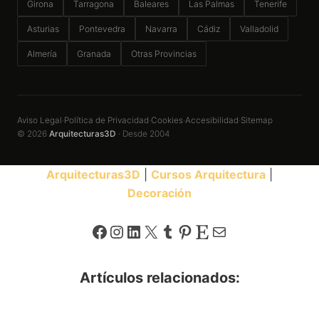
Girona
Tarragona
Baleares
Las Palmas
Tenerife
Asturias
Pontevedra
Navarra
Cádiz
Valladolid
Almería
Granada
Otras Provincias
Aviso Legal
Política de Privacidad
Cookies
Accesibilidad
Sitemap
·
·
·
·
© 2026
Arquitecturas3D
· Desde 2004
Arquitecturas3D
|
Cursos Arquitectura
|
Decoración
Facebook
Instagram
LinkedIn
X
Tumblr
Pinterest
Etsy
Correo electrónico
Artículos relacionados: