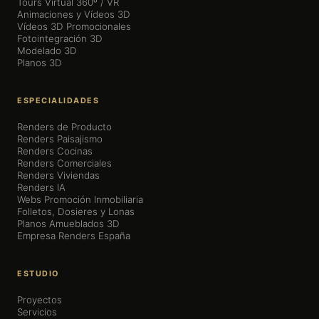
Tours Virtual 360º / VR
Animaciones y Vídeos 3D
Vídeos 3D Promocionales
Fotointegración 3D
Modelado 3D
Planos 3D
ESPECIALIDADES
Renders de Producto
Renders Paisajismo
Renders Cocinas
Renders Comerciales
Renders Viviendas
Renders IA
Webs Promoción Inmobiliaria
Folletos, Dosieres y Lonas
Planos Amueblados 3D
Empresa Renders España
ESTUDIO
Proyectos
Servicios