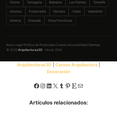
Girona
Tarragona
Baleares
Las Palmas
Tenerife
Asturias
Pontevedra
Navarra
Cádiz
Valladolid
Almería
Granada
Otras Provincias
Aviso Legal
Política de Privacidad
Cookies
Accesibilidad
Sitemap
·
·
·
·
© 2026
Arquitecturas3D
· Desde 2004
Arquitecturas3D
|
Cursos Arquitectura
|
Decoración
Facebook
Instagram
LinkedIn
X
Tumblr
Pinterest
Etsy
Correo electrónico
Artículos relacionados: