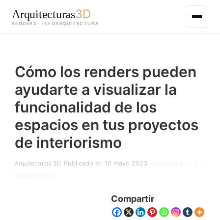
3D
Arquitecturas
RENDERS · INFOARQUITECTURA
Saltar
al
Cómo los renders pueden
contenido
principal
ayudarte a visualizar la
funcionalidad de los
espacios en tus proyectos
de interiorismo
Publicado el: 10 mayo 2023
Actualización: 27
Arquitecturas 3D
febrero 2023
Compartir