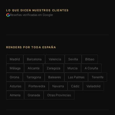
LO QUE DICEN NUESTROS CLIENTES
Reseñas verificadas en Google
RENDERS POR TODA ESPAÑA
Madrid
Barcelona
Valencia
Sevilla
Bilbao
Málaga
Alicante
Zaragoza
Murcia
A Coruña
Girona
Tarragona
Baleares
Las Palmas
Tenerife
Asturias
Pontevedra
Navarra
Cádiz
Valladolid
Almería
Granada
Otras Provincias