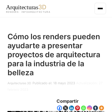
3D
Arquitecturas
RENDERS · INFOARQUITECTURA
Saltar
al
Cómo los renders pueden
contenido
principal
ayudarte a presentar
proyectos de arquitectura
para la industria de la
belleza
Publicado el: 18 mayo 2023
Actualización: 27
Arquitecturas 3D
febrero 2023
Compartir