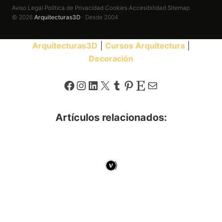
Aviso Legal
Política de Privacidad
Cookies
Accesibilidad
Sitemap
·
·
·
·
© 2026
Arquitecturas3D
· Desde 2004
Arquitecturas3D
|
Cursos Arquitectura
|
Decoración
Facebook
Instagram
LinkedIn
X
Tumblr
Pinterest
Etsy
Correo electrónico
Artículos relacionados: