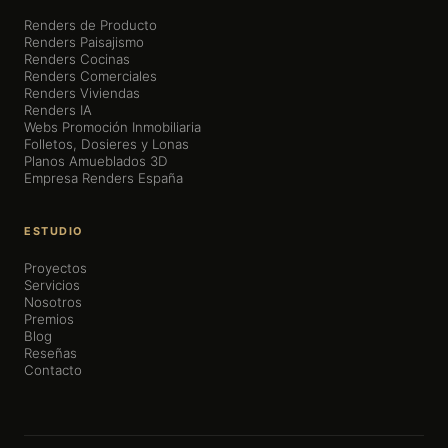
Renders de Producto
Renders Paisajismo
Renders Cocinas
Renders Comerciales
Renders Viviendas
Renders IA
Webs Promoción Inmobiliaria
Folletos, Dosieres y Lonas
Planos Amueblados 3D
Empresa Renders España
ESTUDIO
Proyectos
Servicios
Nosotros
Premios
Blog
Reseñas
Contacto