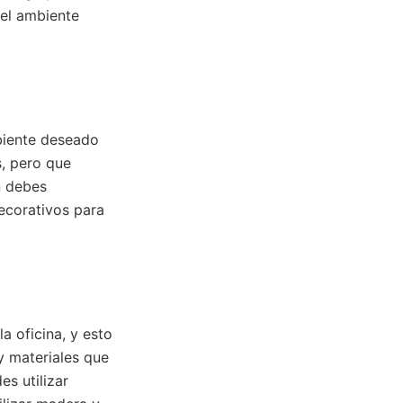
 el ambiente
biente deseado
s, pero que
n debes
ecorativos para
a oficina, y esto
 y materiales que
s utilizar