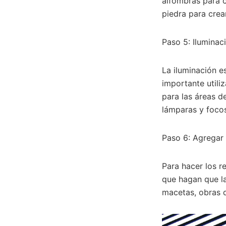
alfombras para c
piedra para crea
Paso 5: Ilumina
La iluminación e
importante utili
para las áreas d
lámparas y focos
Paso 6: Agregar d
Para hacer los re
que hagan que la
macetas, obras d