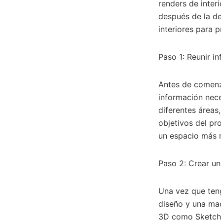
renders de inter
después de la de
interiores para 
Paso 1: Reunir in
Antes de comenza
información nece
diferentes áreas
objetivos del pr
un espacio más m
Paso 2: Crear un
Una vez que teng
diseño y una maq
3D como SketchUp