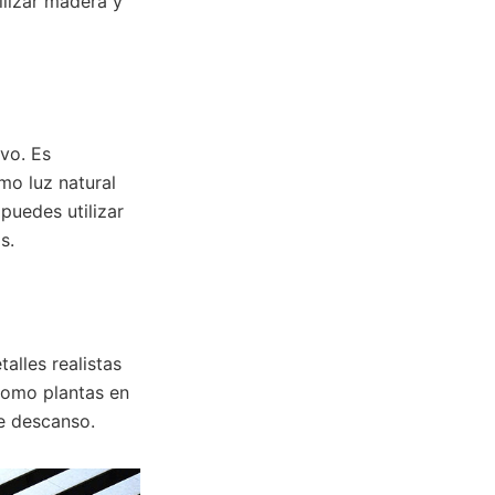
ilizar madera y
vo. Es
mo luz natural
puedes utilizar
s.
alles realistas
 como plantas en
de descanso.