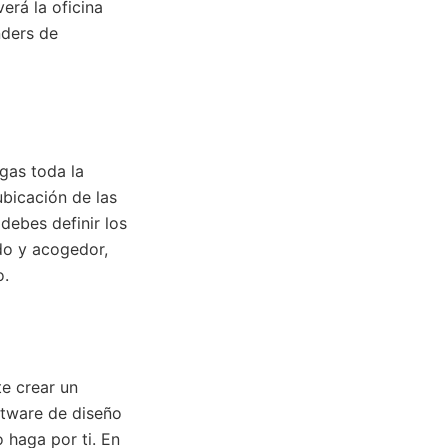
erá la oficina
nders de
gas toda la
ubicación de las
debes definir los
do y acogedor,
o.
te crear un
ftware de diseño
 haga por ti. En