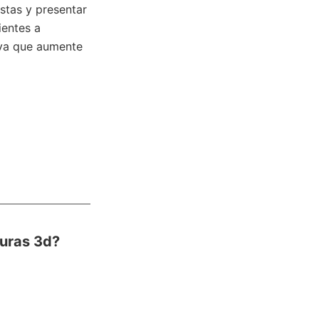
istas y presentar
ientes a
tiva que aumente
turas 3d?