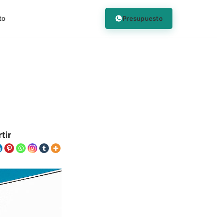
Presupuesto
to
tir