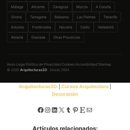
Málaga
Alicante
Zaragoza
Murcia
A Coruña
Girona
Tarragona
Baleares
Las Palmas
Tenerife
Asturias
Pontevedra
Navarra
Cádiz
Valladolid
Almería
Granada
Otras Provincias
Aviso Legal
Política de Privacidad
Cookies
Accesibilidad
Sitemap
·
·
·
·
© 2026
Arquitecturas3D
· Desde 2004
Arquitecturas3D
|
Cursos Arquitectura
|
Decoración
Facebook
Instagram
LinkedIn
X
Tumblr
Pinterest
Etsy
Correo electrónico
Artículos relacionados: