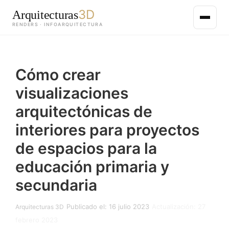
3D
Arquitecturas
RENDERS · INFOARQUITECTURA
Saltar
al
Cómo crear
contenido
principal
visualizaciones
arquitectónicas de
interiores para proyectos
de espacios para la
educación primaria y
secundaria
Publicado el: 16 julio 2023
Actualización: 27
Arquitecturas 3D
febrero 2023