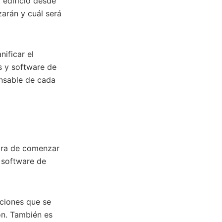
 edificio desde
zarán y cuál será
ificar el
s y software de
onsable de cada
ora de comenzar
o software de
aciones que se
ión. También es