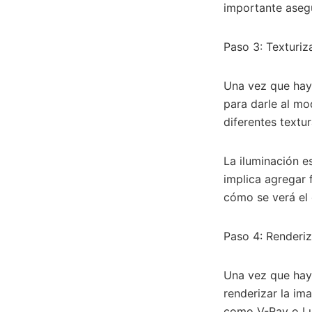
importante aseg
Paso 3: Texturiz
Una vez que hay
para darle al mo
diferentes textur
La iluminación e
implica agregar f
cómo se verá el 
Paso 4: Renderi
Una vez que haya
renderizar la im
como V-Ray o Lum