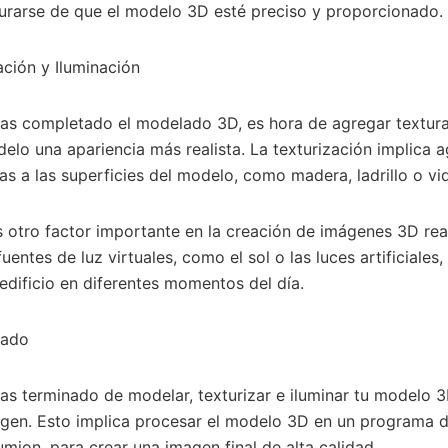
urarse de que el modelo 3D esté preciso y proporcionado.
ación y Iluminación
as completado el modelado 3D, es hora de agregar textura
delo una apariencia más realista. La texturización implica 
as a las superficies del modelo, como madera, ladrillo o vid
s otro factor importante en la creación de imágenes 3D real
uentes de luz virtuales, como el sol o las luces artificiales,
edificio en diferentes momentos del día.
zado
s terminado de modelar, texturizar e iluminar tu modelo 3
agen. Esto implica procesar el modelo 3D en un programa d
ion, para crear una imagen final de alta calidad.