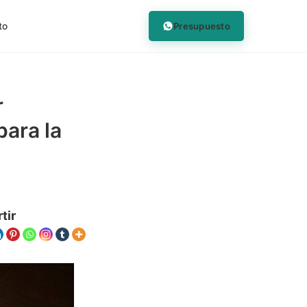
Presupuesto
to
r
para la
tir