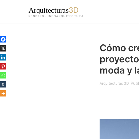
3D
Arquitecturas
RENDERS · INFOARQUITECTURA
Saltar
al
Cómo cre
contenido
principal
proyecto
moda y l
Publ
Arquitecturas 3D