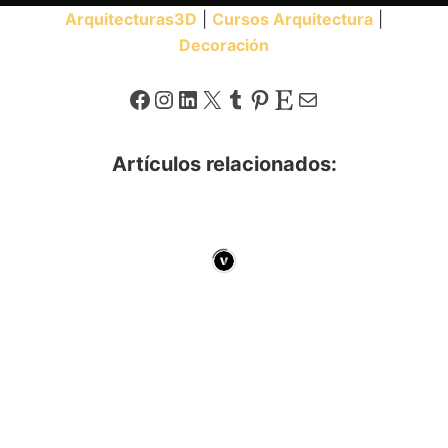
Arquitecturas3D
|
Cursos Arquitectura
|
Decoración
Facebook
Instagram
LinkedIn
X
Tumblr
Pinterest
Etsy
Correo electrónico
Artículos relacionados: