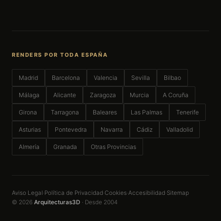
RENDERS POR TODA ESPAÑA
Madrid
Barcelona
Valencia
Sevilla
Bilbao
Málaga
Alicante
Zaragoza
Murcia
A Coruña
Girona
Tarragona
Baleares
Las Palmas
Tenerife
Asturias
Pontevedra
Navarra
Cádiz
Valladolid
Almería
Granada
Otras Provincias
Aviso Legal
Política de Privacidad
Cookies
Accesibilidad
Sitemap
·
·
·
·
© 2026
Arquitecturas3D
· Desde 2004