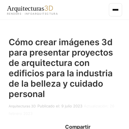
3D
Arquitecturas
RENDERS · INFOARQUITECTURA
Saltar
al
Cómo crear imágenes 3d
contenido
principal
para presentar proyectos
de arquitectura con
edificios para la industria
de la belleza y cuidado
personal
Publicado el: 9 julio 2023
Actualización: 26
Arquitecturas 3D
febrero 2023
Compartir