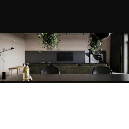
+
+
+
h
+